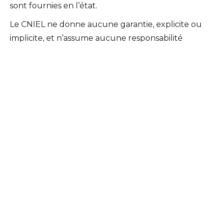
sont fournies en l’état.
Le CNIEL ne donne aucune garantie, explicite ou
implicite, et n’assume aucune responsabilité
relative à l’usage, la copie, la transmission et à toute
utilisation des informations, de quelque nature
qu’elles soient, contenues sur le Site.
L’utilisateur est seul responsable de l’utilisation de
telles informations.
Le CNIEL se réserve le droit de modifier à tout
moment les présentes notamment en actualisant
ce Site.
Le CNIEL ne pourra être responsable pour
quelque dommage que ce soit tant direct
qu’indirect, résultant d’une information contenue
sur ce Site.